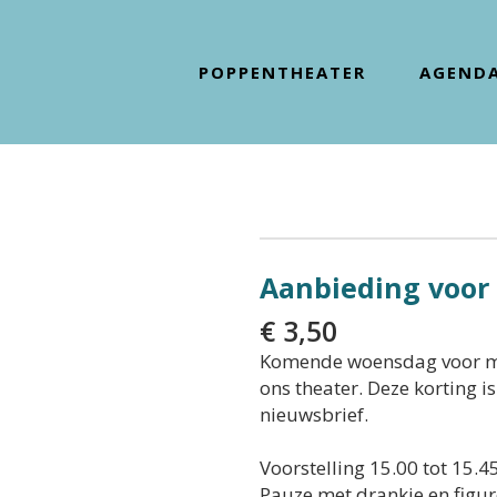
POPPENTHEATER
AGEND
Aanbieding voor 
€
3,50
Komende woensdag voor maa
ons theater. Deze korting i
nieuwsbrief.
Voorstelling 15.00 tot 15.4
Pauze met drankje en figu