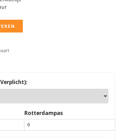
uur
VEREN
aart
Verplicht):
Rotterdampas